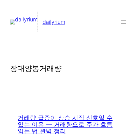
콘
텐
dailyrium
츠
로
바
로
가
장대양봉거래량
기
거래량 급증이 상승 시작 신호일 수
있는 이유 — 거래량으로 주가 흐름
읽는 법 완벽 정리