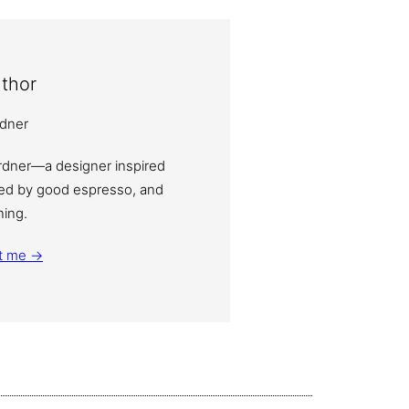
thor
ardner—a designer inspired
eled by good espresso, and
ning.
t me →