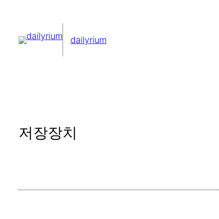
콘
텐
dailyrium
츠
로
바
로
가
기
저장장치