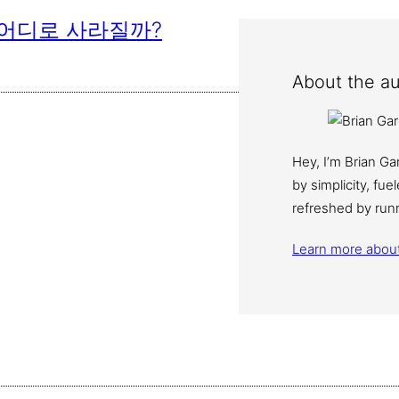
 어디로 사라질까?
About the au
Hey, I’m Brian G
by simplicity, fu
refreshed by run
Learn more abou