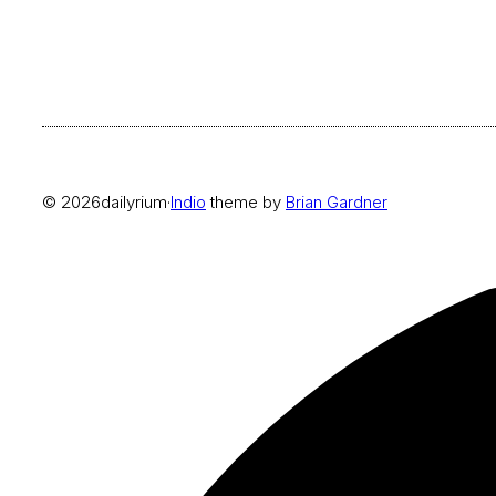
© 2026
dailyrium
·
Indio
theme by
Brian Gardner