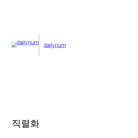
콘
텐
츠
로
dailyrium
바
로
가
기
직렬화