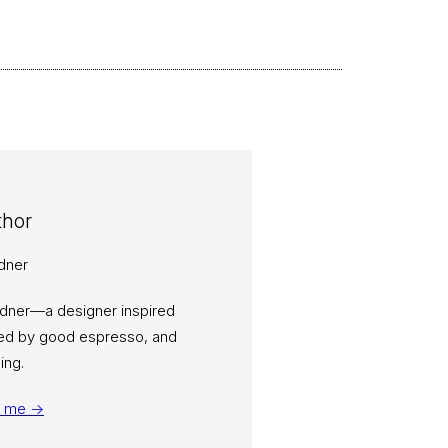
thor
rdner—a designer inspired
eled by good espresso, and
ing.
t me →