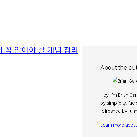
 꼭 알아야 할 개념 정리
About the au
Hey, I’m Brian Ga
by simplicity, fu
refreshed by runn
Learn more abou