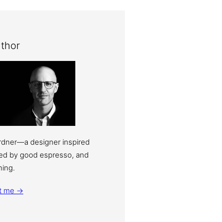
thor
ardner—a designer inspired
eled by good espresso, and
ning.
t me →