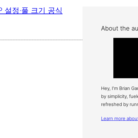
CP 설정·풀 크기 공식
About the au
Hey, I’m Brian G
by simplicity, fu
refreshed by run
Learn more abou