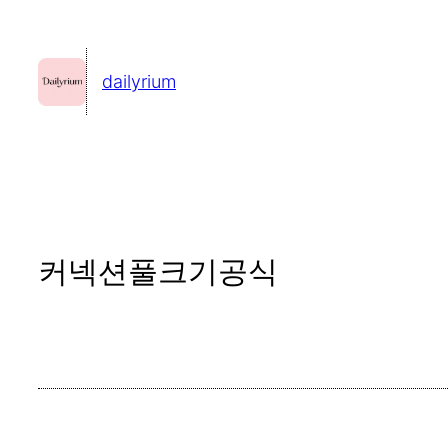
콘
텐
dailyrium
츠
로
바
로
가
기
커넥션풀크기공식