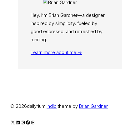
Hey, I’m Brian Gardner—a designer
inspired by simplicity, fueled by
good espresso, and refreshed by
running.
Learn more about me →
© 2026
dailyrium
·
Indio
theme by
Brian Gardner
X
LinkedIn
Instagram
Facebook
Threads