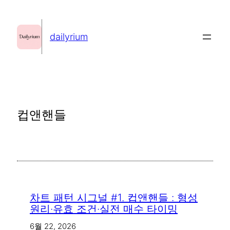
콘
텐
dailyrium
츠
로
바
로
가
컵앤핸들
기
차트 패턴 시그널 #1. 컵앤핸들 : 형성
원리·유효 조건·실전 매수 타이밍
6월 22, 2026