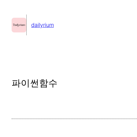
콘
텐
dailyrium
츠
로
바
로
가
기
파이썬함수