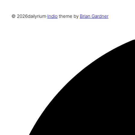
© 2026
dailyrium
·
Indio
theme by
Brian Gardner