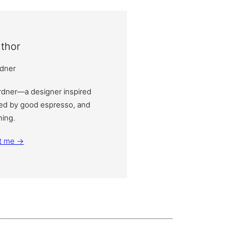
thor
ardner—a designer inspired
eled by good espresso, and
ning.
t me →