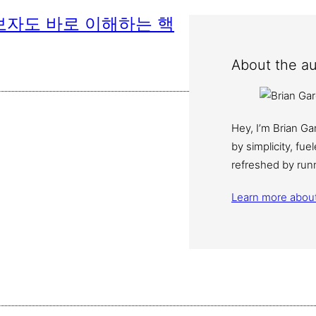
보자도 바로 이해하는 핵
About the au
Hey, I’m Brian G
by simplicity, fu
refreshed by run
Learn more abou