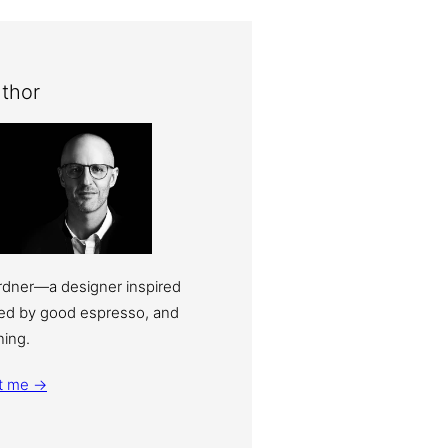
thor
ardner—a designer inspired
eled by good espresso, and
ning.
t me →