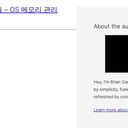
– OS 메모리 관리
About the au
Hey, I’m Brian G
by simplicity, fu
refreshed by run
Learn more abou