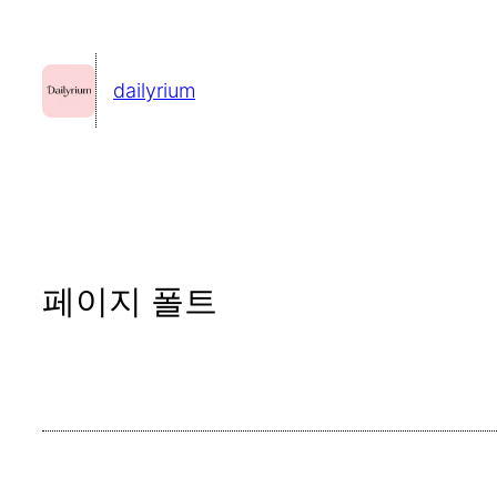
콘
텐
dailyrium
츠
로
바
로
가
기
페이지 폴트