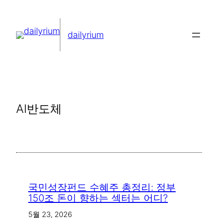
콘
텐
dailyrium
츠
로
바
로
가
AI반도체
기
국민성장펀드 수혜주 총정리: 정부
150조 돈이 향하는 섹터는 어디?
5월 23, 2026