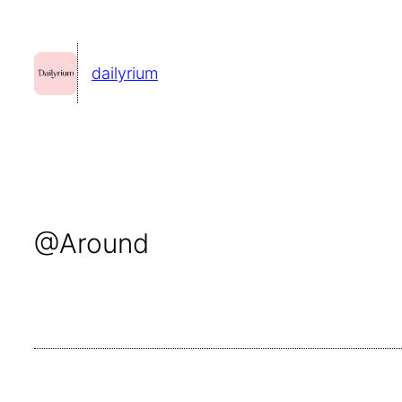
콘
텐
dailyrium
츠
로
바
로
가
기
@Around