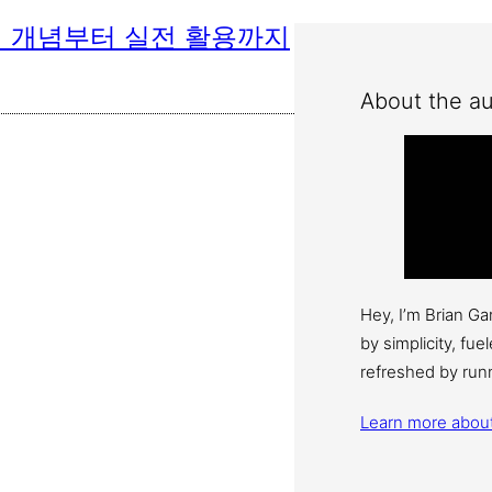
그래밍 개념부터 실전 활용까지
About the au
Hey, I’m Brian G
by simplicity, fu
refreshed by run
Learn more abou