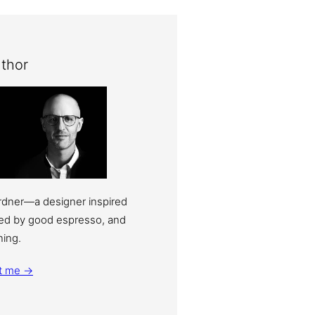
thor
ardner—a designer inspired
eled by good espresso, and
ning.
t me →