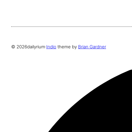
© 2026
dailyrium
·
Indio
theme by
Brian Gardner