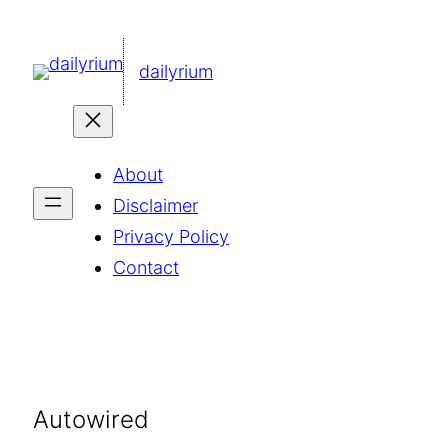
콘
텐
dailyrium
츠
로
바
About
로
Disclaimer
가
Privacy Policy
기
Contact
Autowired