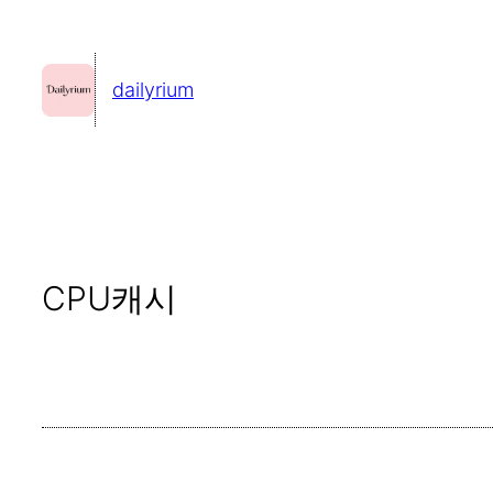
콘
텐
dailyrium
츠
로
바
로
가
기
CPU캐시