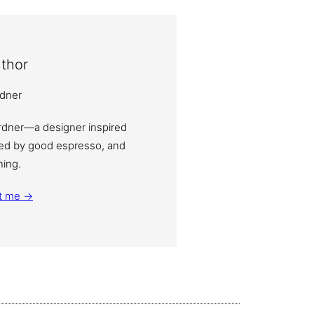
thor
ardner—a designer inspired
eled by good espresso, and
ning.
t me →