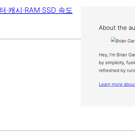
·캐시·RAM·SSD 속도
About the au
Hey, I’m Brian G
by simplicity, fu
refreshed by run
Learn more abou