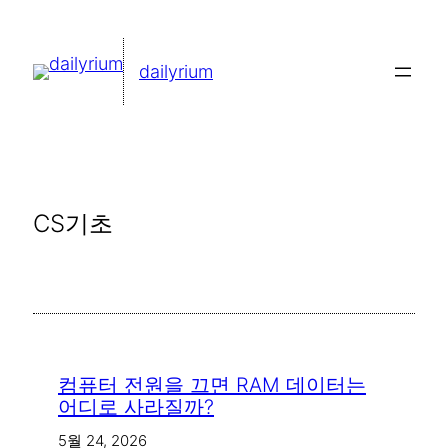
콘
텐
dailyrium
츠
로
바
로
가
CS기초
기
컴퓨터 전원을 끄면 RAM 데이터는
어디로 사라질까?
5월 24, 2026