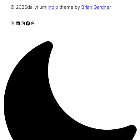
© 2026
dailyrium
·
Indio
theme by
Brian Gardner
X
LinkedIn
Instagram
Facebook
Threads