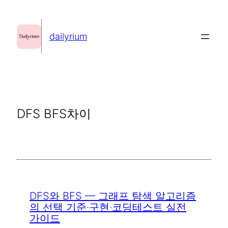
콘
텐
dailyrium
츠
로
바
로
가
DFS BFS차이
기
DFS와 BFS — 그래프 탐색 알고리즘
의 선택 기준·구현·코딩테스트 실전
가이드