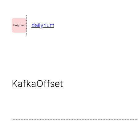
콘
텐
dailyrium
츠
로
바
로
가
기
KafkaOffset