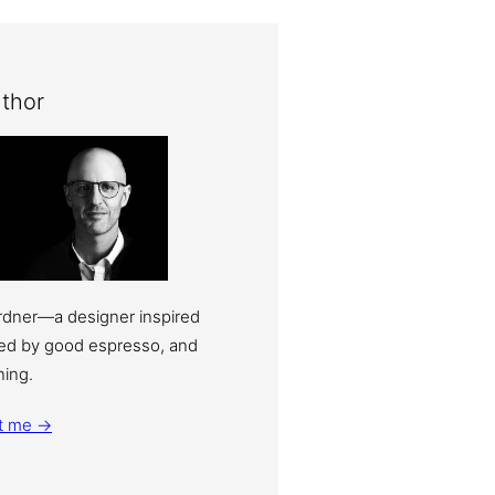
thor
ardner—a designer inspired
eled by good espresso, and
ning.
t me →