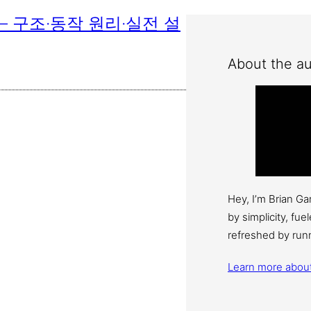
t 개념 — 구조·동작 원리·실전 설
About the au
Hey, I’m Brian G
by simplicity, fu
refreshed by run
Learn more abou