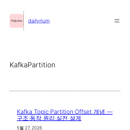
콘
텐
dailyrium
츠
로
바
로
가
KafkaPartition
기
Kafka Topic·Partition·Offset 개념 —
구조·동작 원리·실전 설계
5월 27, 2026