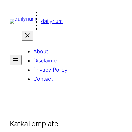
콘
텐
dailyrium
츠
로
바
About
로
Disclaimer
가
Privacy Policy
기
Contact
KafkaTemplate