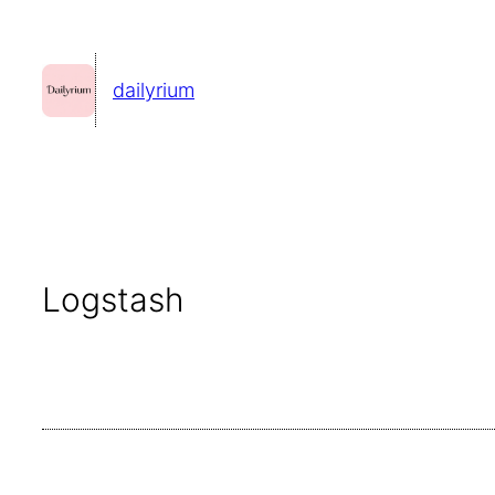
콘
텐
dailyrium
츠
로
바
로
가
기
Logstash