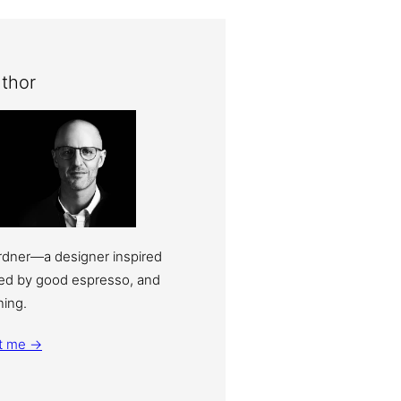
thor
ardner—a designer inspired
eled by good espresso, and
ning.
t me →