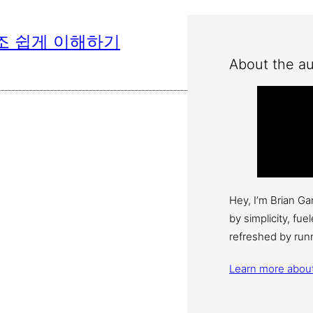
na 구조 쉽게 이해하기
About the au
Hey, I’m Brian G
by simplicity, fu
refreshed by run
Learn more abou