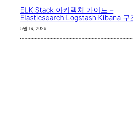
ELK Stack 아키텍처 가이드 –
Elasticsearch·Logstash·Kiba
5월 19, 2026