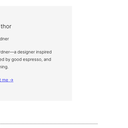
thor
ardner—a designer inspired
eled by good espresso, and
ning.
t me →