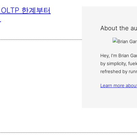
OLTP 한계부터
지
About the au
Hey, I’m Brian G
by simplicity, fu
refreshed by run
Learn more abou