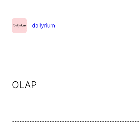
콘
텐
dailyrium
츠
로
바
로
가
기
OLAP