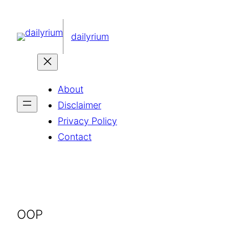
콘
텐
dailyrium
츠
로
바
About
로
Disclaimer
가
Privacy Policy
기
Contact
OOP