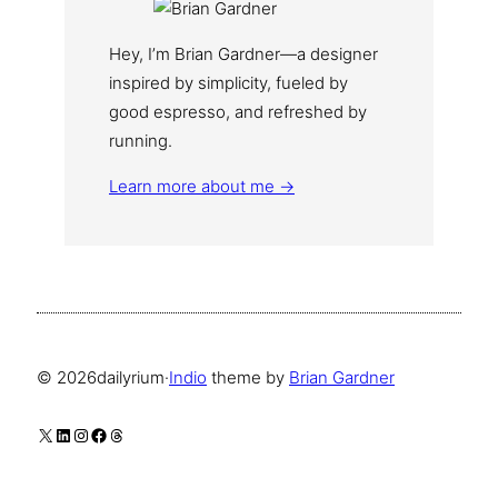
Hey, I’m Brian Gardner—a designer
inspired by simplicity, fueled by
good espresso, and refreshed by
running.
Learn more about me →
© 2026
dailyrium
·
Indio
theme by
Brian Gardner
X
LinkedIn
Instagram
Facebook
Threads