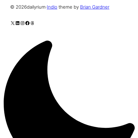
© 2026
dailyrium
·
Indio
theme by
Brian Gardner
X
LinkedIn
Instagram
Facebook
Threads