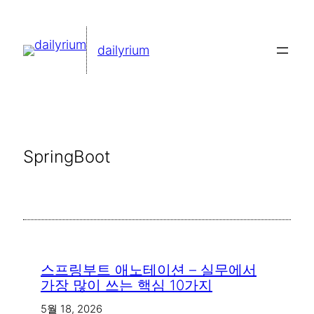
콘
텐
dailyrium
츠
로
바
로
가
SpringBoot
기
스프링부트 애노테이션 – 실무에서
가장 많이 쓰는 핵심 10가지
5월 18, 2026