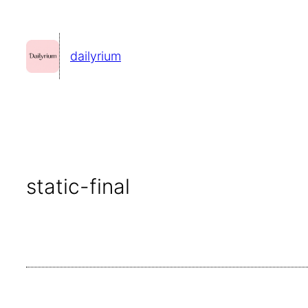
콘
텐
dailyrium
츠
로
바
로
가
기
static-final