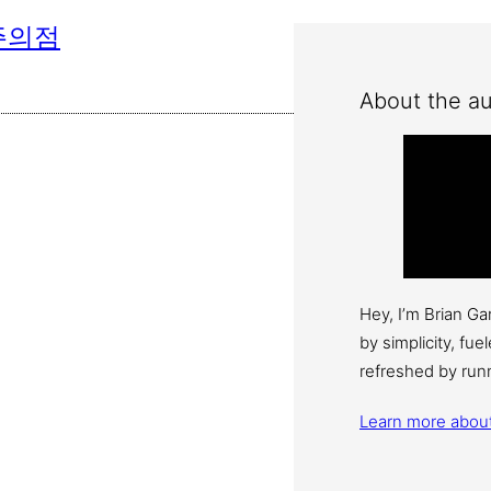
·주의점
About the au
Hey, I’m Brian G
by simplicity, fu
refreshed by run
Learn more abou