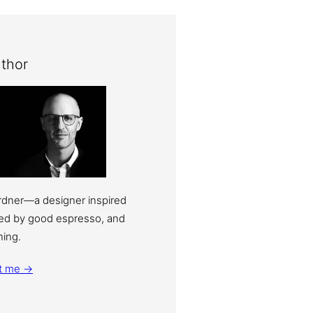
thor
ardner—a designer inspired
eled by good espresso, and
ning.
t me →