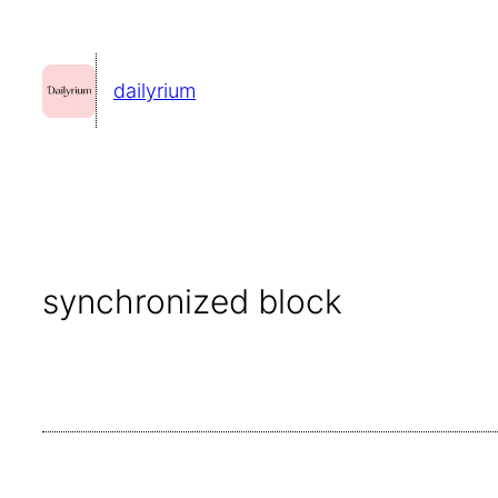
콘
텐
dailyrium
츠
로
바
로
가
기
synchronized block