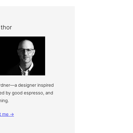
thor
ardner—a designer inspired
eled by good espresso, and
ning.
t me →