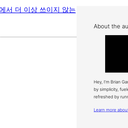
실무에서 더 이상 쓰이지 않는
About the au
Hey, I’m Brian G
by simplicity, fu
refreshed by run
Learn more abou