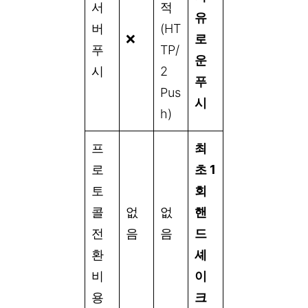
서
적
유
버
(HT
❌
로
푸
TP/
운
시
2
푸
Pus
시
h)
프
최
로
초 1
토
회
콜
없
없
핸
전
음
음
드
환
셰
비
이
용
크