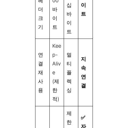
헤
00
십
이
더
바
바
트
크
이
이
기
트
트
Kee
연
p-
멀
지
결
Aliv
티
속
재
e
플
연
사
(제
렉
결
용
한
싱
적)
제
✅
한
자