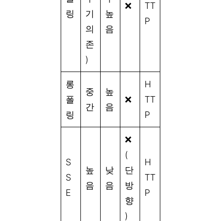
❌
TT
링
기
높
P
의
음
존
)
롱
H
중
높
폴
❌
TT
간
음
링
P
❌
(
S
H
높
낮
단
S
TT
음
음
방
E
P
향
)