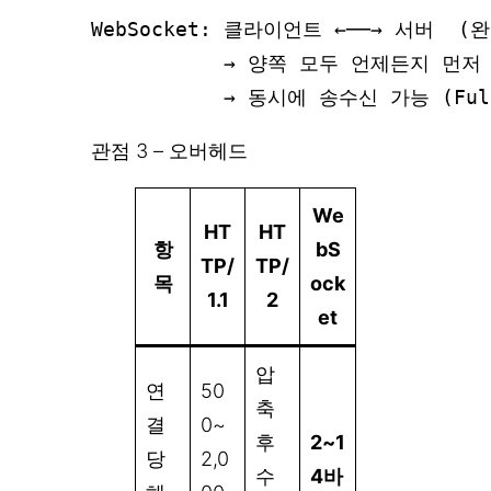
WebSocket: 클라이언트 ←──→ 서버  (
           → 양쪽 모두 언제든지 먼저
관점 3 – 오버헤드
We
HT
HT
항
bS
TP/
TP/
목
ock
1.1
2
et
압
연
50
축
결
0~
후
2~1
당
2,0
수
4바