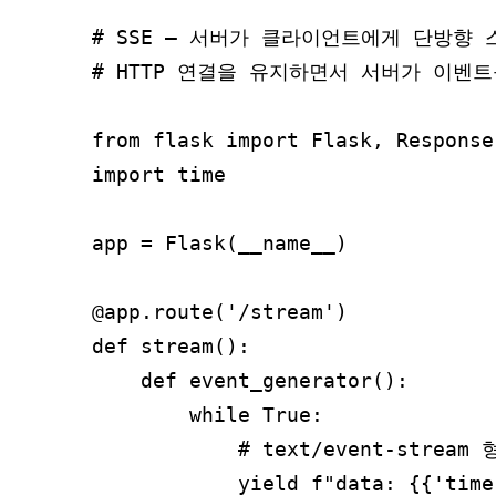
# SSE – 서버가 클라이언트에게 단방향 
# HTTP 연결을 유지하면서 서버가 이벤트
from flask import Flask, Response

import time

app = Flask(__name__)

@app.route('/stream')

def stream():

    def event_generator():

        while True:

            # text/event-stre
            yield f"data: {{'time