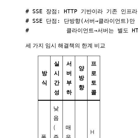
# SSE 장점: HTTP 기반이라 기존 인프
# SSE 단점: 단방향(서버→클라이언트)만 
세 가지 임시 해결책의 한계 비교
실
서
프
양
방
시
버
로
방
식
간
부
토
향
성
하
콜
낮
음
(
매
H
폴
주
우