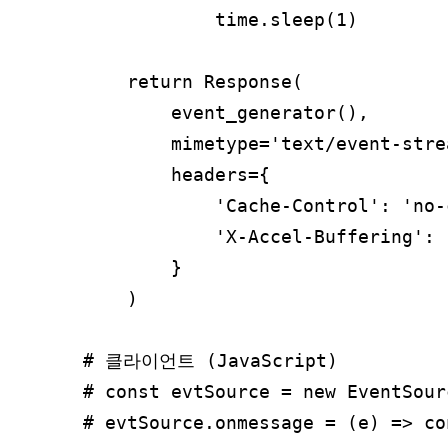
            time.sleep(1)

    return Response(

        event_generator(),

        mimetype='text/event-strea
        headers={

            'Cache-Control': 'no-c
            'X-Accel-Buffering'
        }

    )

# 클라이언트 (JavaScript)

# const evtSource = new EventSour
# evtSource.onmessage = (e) => co