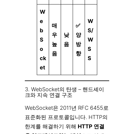
W
e
W
매
✅
b
S/
우
낮
양
S
W
높
음
방
o
S
음
향
ck
S
et
3. WebSocket의 탄생 – 핸드셰이
크와 지속 연결 구조
WebSocket은 2011년 RFC 6455로
표준화된 프로토콜입니다. HTTP의
한계를 해결하기 위해
HTTP 연결