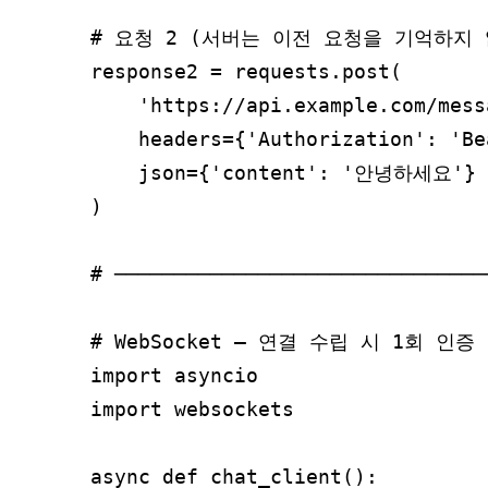
# 요청 2 (서버는 이전 요청을 기억하지 
response2 = requests.post(

    'https://api.example.com/messa
    headers={'Authorization': 'B
    json={'content': '안녕하세요'}

)

# ───────────────────────────────
# WebSocket – 연결 수립 시 1회 인증
import asyncio

import websockets

async def chat_client():
