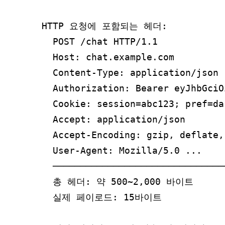
HTTP 요청에 포함되는 헤더:

  POST /chat HTTP/1.1           
  Host: chat.example.com        
  Content-Type: application/json
  Authorization: Bearer eyJhbGc
  Cookie: session=abc123; pref=
  Accept: application/json      
  Accept-Encoding: gzip, deflate
  User-Agent: Mozilla/5.0 ...   
  ────────────────────────────────
  총 헤더: 약 500~2,000 바이트

  실제 페이로드: 15바이트
