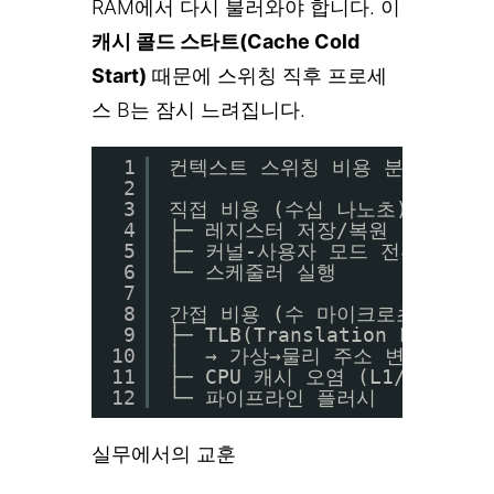
RAM에서 다시 불러와야 합니다. 이
캐시 콜드 스타트(Cache Cold
Start)
때문에 스위칭 직후 프로세
스 B는 잠시 느려집니다.
1
컨텍스트 스위칭 비용 분류:
2
3
직접 비용 (수십 나노초)
4
├─ 레지스터 저장/복원
5
├─ 커널-사용자 모드 전환
6
└─ 스케줄러 실행
7
8
간접 비용 (수 마이크로초~수십 
9
├─ TLB(Translation Lookas
10
│  → 가상→물리 주소 변환 캐시
11
├─ CPU 캐시 오염 (L1/L2/L3
12
└─ 파이프라인 플러시
실무에서의 교훈