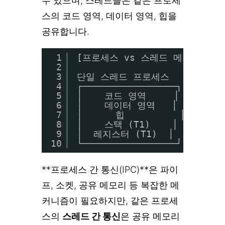
수 있으며, 스레드들은 같은 프로세
스의 코드 영역, 데이터 영역, 힙을
공유합니다.
1
[프로세스 vs 스레드 메모리 구조
2
3
단일 스레드 프로세스        
4
┌─────────────────┐       
5
│    코드 영역     │        
6
│    데이터 영역   │        
7
│      힙          │      
8
│    스택 (T1)    │      
9
│  레지스터 (T1)  │      
10
└─────────────────┘       
**프로세스 간 통신(IPC)**은 파이
프, 소켓, 공유 메모리 등 복잡한 메
커니즘이 필요하지만, 같은 프로세
스의
스레드 간 통신
은 공유 메모리