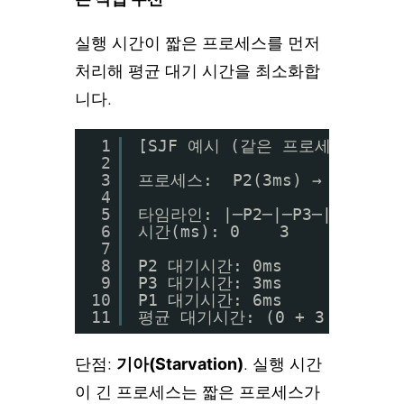
실행 시간이 짧은 프로세스를 먼저
처리해 평균 대기 시간을 최소화합
니다.
1
[SJF 예시 (같은 프로세스, 순서
2
3
프로세스:  P2(3ms) → P3(3ms) 
4
5
타임라인: |─P2─|─P3─|────────
6
시간(ms): 0    3    6      
7
8
P2 대기시간: 0ms
9
P3 대기시간: 3ms
10
P1 대기시간: 6ms
11
평균 대기시간: (0 + 3 + 6) / 
단점:
기아(Starvation)
. 실행 시간
이 긴 프로세스는 짧은 프로세스가