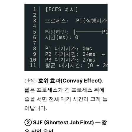
1
[FCFS 예시]
2
3
프로세스:  P1(실행시간 24ms) → 
4
5
타임라인: |────────P1────────
6
시간(ms): 0              24
7
8
P1 대기시간: 0ms
9
P2 대기시간: 24ms  ← 짧은 
10
P3 대기시간: 27ms
11
평균 대기시간: (0 + 24 + 27) /
단점:
호위 효과(Convoy Effect)
.
짧은 프로세스가 긴 프로세스 뒤에
줄을 서면 전체 대기 시간이 크게 늘
어납니다.
② SJF (Shortest Job First) — 짧
은 작업 우선