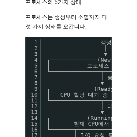
프로세스의 5가지 상태
프로세스는 생성부터 소멸까지 다
섯 가지 상태를 오갑니다.
1
생성
2
│
3
▼
4
┌──────────────(New)──────
5
│           프로세스 생성 중  
6
└───────────────┬─────────
7
│ 승인
8
▼
9
┌─────────────(Ready)─────
10
│   CPU 할당 대기 중 (준비 완료)
11
└───────────────┬─────────
12
│ 디스패치 (C
13
▼         
14
┌───────────(Running)────
15
│       현재 CPU에서 실행 중 
16
└───────┬───────────────┬─
17
│ I/O 요청 등   │ 