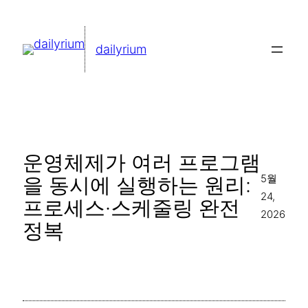
콘
텐
dailyrium
츠
로
바
로
가
운영체제가 여러 프로그램
기
5월
을 동시에 실행하는 원리:
24,
프로세스·스케줄링 완전
2026
정복