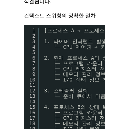
직결됩니다.
컨텍스트 스위칭의 정확한 절차
1
[프로세스 A → 프로세스 B로의 
2
3
1. 타이머 인터럽트 발생
4
└─ CPU 제어권 → 커널
5
6
2. 현재 프로세스 A의 상태 저장 
7
├─ 프로그램 카운터 (PC) 저
8
├─ CPU 레지스터 전체 저장
9
├─ 메모리 관리 정보 저장
10
└─ I/O 상태 정보 저장
11
12
3. 스케줄러 실행
13
└─ 준비 큐에서 다음 실행할 
14
15
4. 프로세스 B의 상태 복원 (PC
16
├─ 프로그램 카운터 복원
17
├─ CPU 레지스터 전체 복원
18
├─ 메모리 관리 정보 복원 (T
19
└─ I/O 상태 복원