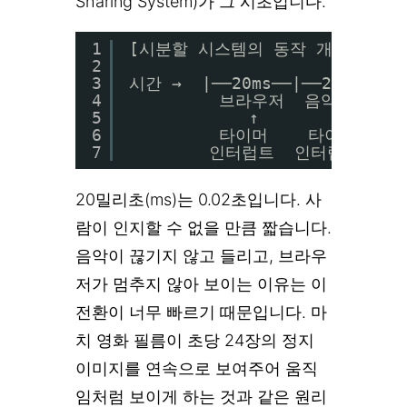
Sharing System)가 그 시초입니다.
1
[시분할 시스템의 동작 개념]
2
3
시간 →  |──20ms──|──20ms──|──
4
브라우저  음악앱   메
5
↑        ↑     
6
타이머    타이머   타
7
인터럽트  인터럽트 인터
20밀리초(ms)는 0.02초입니다. 사
람이 인지할 수 없을 만큼 짧습니다.
음악이 끊기지 않고 들리고, 브라우
저가 멈추지 않아 보이는 이유는 이
전환이 너무 빠르기 때문입니다. 마
치 영화 필름이 초당 24장의 정지
이미지를 연속으로 보여주어 움직
임처럼 보이게 하는 것과 같은 원리