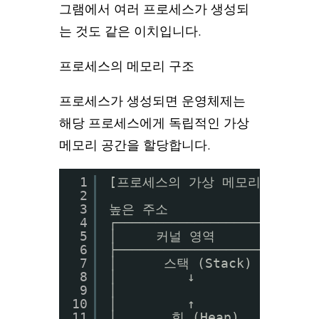
그램에서 여러 프로세스가 생성되
는 것도 같은 이치입니다.
프로세스의 메모리 구조
프로세스가 생성되면 운영체제는
해당 프로세스에게 독립적인 가상
메모리 공간을 할당합니다.
1
[프로세스의 가상 메모리 레이아웃
2
3
높은 주소
4
┌─────────────────────┐
5
│     커널 영역        │ 
6
├─────────────────────┤
7
│      스택 (Stack)   │ 
8
│         ↓           
9
│                     │
10
│         ↑           │
11
│       힙 (Heap)     │ ←