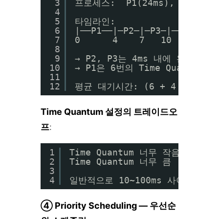
3
프로세스:  P1(24ms), P2(3ms)
4
5
타임라인:
6
|──P1──|─P2─|─P3─|──P1──|─
7
0      4    7   10     14 
8
9
→ P2, P3는 4ms 내에 완료되어
10
→ P1은 6번의 Time Quantum
11
12
평균 대기시간: (6 + 4 + 7) / 3
Time Quantum 설정의 트레이드오
프
:
1
Time Quantum 너무 작음 → 
2
Time Quantum 너무 큼  → FC
3
4
일반적으로 10~100ms 사이에서 
④ Priority Scheduling — 우선순