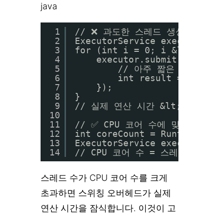
java
1
// ❌ 과도한 스레드 생성 — 컨
2
ExecutorService executor 
3
for (int i = 0; i &lt; 100
4
executor.submit(() -> 
5
// 아주 짧은 작업 (
6
int result = heavy
7
});
8
}
9
// 실제 연산 시간 &lt; 컨텍
10
11
// ✅ CPU 코어 수에 맞는 스레
12
int coreCount = Runtime.ge
13
ExecutorService executor =
14
// CPU 코어 수 = 스레드 수 
스레드 수가 CPU 코어 수를 크게
초과하면 스위칭 오버헤드가 실제
연산 시간을 잠식합니다. 이것이 고