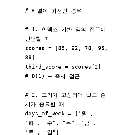
# 배열이 최선인 경우

# 1. 인덱스 기반 임의 접근이 
빈번할 때

scores = [85, 92, 78, 95, 
88]

third_score = scores[2]   
# O(1) — 즉시 접근

# 2. 크기가 고정되어 있고 순
서가 중요할 때

days_of_week = ["월", 
"화", "수", "목", "금", 
"토", "일"]
