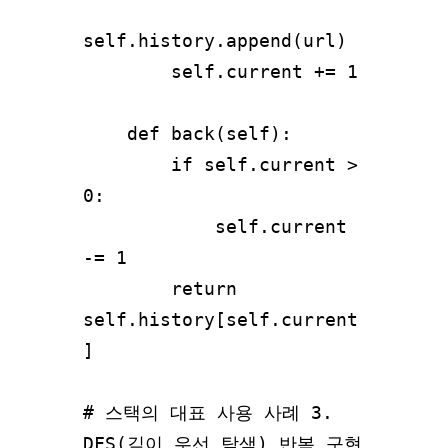
self.history.append(url)

        self.current += 1

    def back(self):

        if self.current > 
0:

            self.current 
-= 1

        return 
self.history[self.current
]

# 스택의 대표 사용 사례 3. 
DFS(깊이 우선 탐색) 반복 구현
