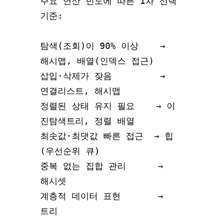
주요 연산 빈도에 따른 1차 선택 
기준:

탐색(조회)이 90% 이상    → 
해시맵, 배열(인덱스 접근)

삽입·삭제가 잦음         → 
연결리스트, 해시맵

정렬된 상태 유지 필요    → 이
진탐색트리, 정렬 배열

최솟값·최댓값 빠른 접근  → 힙
(우선순위 큐)

중복 없는 집합 관리      → 
해시셋

계층적 데이터 표현       → 
트리
