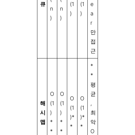
큐
(1
(1
e
n
n
)
)
a
)
)
r
만
접
근
*
*
평
O
O
균
O
O
해
(1
(1
,
(1
(1
시
)
)
최
)*
)*
맵
*
*
악
*
*
*
*
O