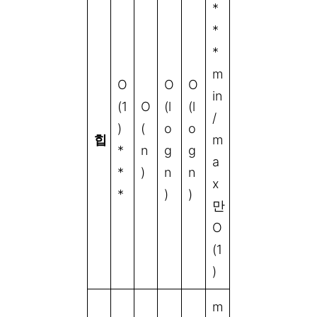
*
*
*
m
O
O
O
in
(1
O
(l
(l
/
)
(
o
o
힙
m
*
n
g
g
a
*
)
n
n
x
*
)
)
만
O
(1
)
m