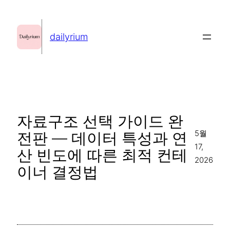
콘
텐
dailyrium
츠
로
바
로
가
자료구조 선택 가이드 완
기
5월
전판 — 데이터 특성과 연
17,
산 빈도에 따른 최적 컨테
2026
이너 결정법