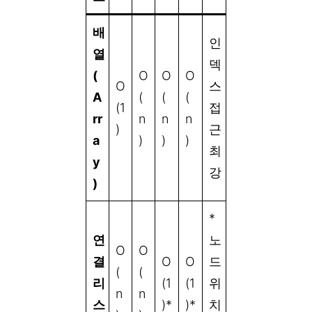
배
인
열
덱
(
O
O
O
O
스
A
(
(
(
(1
접
rr
n
n
n
)
근
a
)
)
)
최
y
강
)
*
연
노
O
O
결
O
O
드
(
(
리
(1
(1
위
n
n
스
)*
)*
치