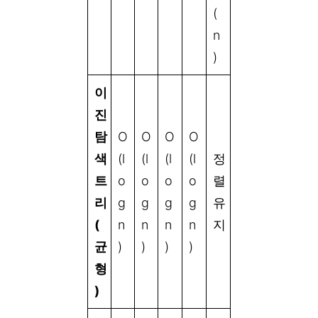
(
n
)
이
진
탐
O
O
O
O
색
(l
(l
(l
(l
정
트
o
o
o
o
렬
리
g
g
g
g
유
(
n
n
n
n
지
균
)
)
)
)
형
)