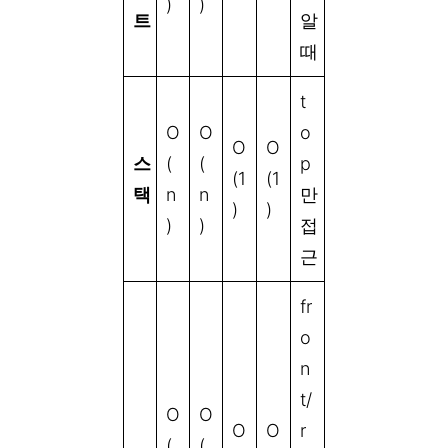
)
)
트
알
때
t
O
O
o
O
O
스
(
(
p
(1
(1
택
n
n
만
)
)
)
)
접
근
fr
o
n
t/
O
O
O
O
r
(
(