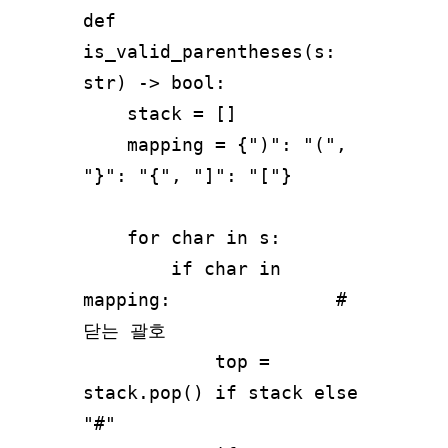
def 
is_valid_parentheses(s: 
str) -> bool:

    stack = []

    mapping = {")": "(", 
"}": "{", "]": "["}

    for char in s:

        if char in 
mapping:               # 
닫는 괄호

            top = 
stack.pop() if stack else 
"#"
