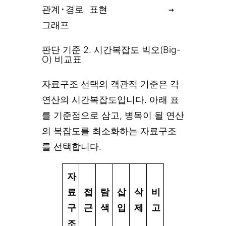
관계·경로 표현           → 
그래프
판단 기준 2. 시간복잡도 빅오(Big-
O) 비교표
자료구조 선택의 객관적 기준은 각
연산의 시간복잡도입니다. 아래 표
를 기준점으로 삼고, 병목이 될 연산
의 복잡도를 최소화하는 자료구조
를 선택합니다.
자
료
접
탐
삽
삭
비
구
근
색
입
제
고
조