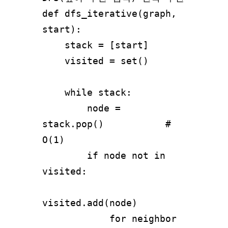
def dfs_iterative(graph, 
start):

    stack = [start]

    visited = set()

    while stack:

        node = 
stack.pop()           # 
O(1)

        if node not in 
visited:

visited.add(node)

            for neighbor 