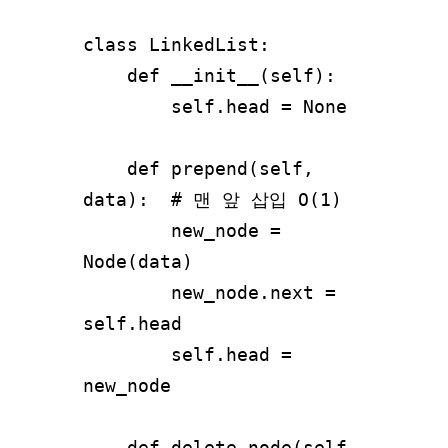
class LinkedList:

    def __init__(self):

        self.head = None

    def prepend(self, 
data):  # 맨 앞 삽입 O(1)

        new_node = 
Node(data)

        new_node.next = 
self.head

        self.head = 
new_node

    def delete_node(self, 