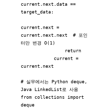
current.next.data == 
target_data:

current.next = 
current.next.next  # 포인
터만 변경 O(1)

                return

            current = 
current.next

# 실무에서는 Python deque, 
Java LinkedList로 사용

from collections import 
deque
