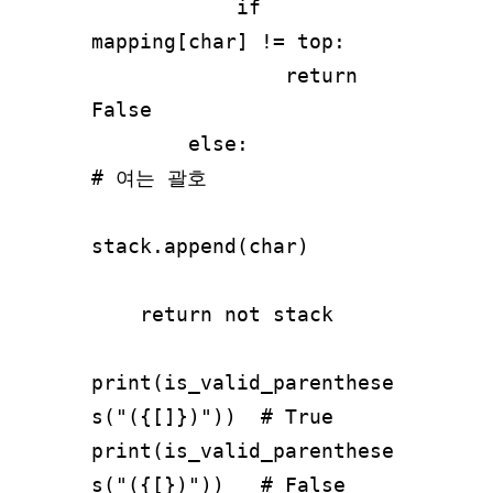
            if 
mapping[char] != top:

                return 
False

        else:                             
# 여는 괄호

stack.append(char)

    return not stack

print(is_valid_parenthese
s("({[]})"))  # True

print(is_valid_parenthese
s("({[})"))   # False
