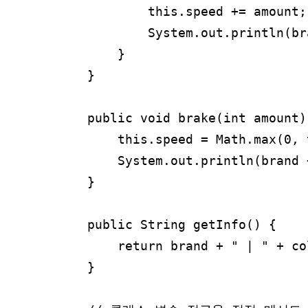
            this.speed += amount;

            System.out.println(
        }

    }

    public void brake(int amount) 
        this.speed = Math.max(0, 
        System.out.println(bran
    }

    public String getInfo() {

        return brand + " | " + co
    }
