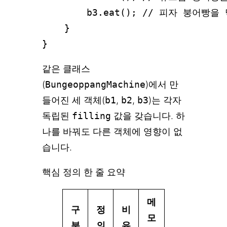
        b3.eat(); // 피자 붕어빵
    }

같은 클래스
(
BungeoppangMachine
)에서 만
들어진 세 객체(
b1
,
b2
,
b3
)는 각자
독립된
filling
값을 갖습니다. 하
나를 바꿔도 다른 객체에 영향이 없
습니다.
핵심 정의 한 줄 요약
메
구
정
비
모
분
의
유