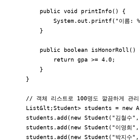
    public void printInfo() {

        System.out.printf("이름: 
    }

    public boolean isHonorRoll() {
        return gpa >= 4.0;

    }

}

// 객체 리스트로 100명도 깔끔하게 관리

List&lt;Student> students = new A
students.add(new Student("김철수", 
students.add(new Student("이영희", 
students.add(new Student("박지수", 