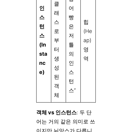
클
인
어
래
스
빵
스
힙
턴
은
로
(He
스
저
부
ap)
(In
틀
터
영
sta
의
생
역
nc
인
성
e)
스
된
턴
객
스”
체
객체 vs 인스턴스
: 두 단
어는 거의 같은 의미로 쓰
이지만 뉘앙스가 다릅니