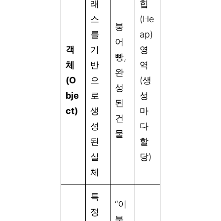
래
힙
스
(He
붕
를
ap)
어
객
기
영
빵,
체
반
역
완
(O
으
(생
성
bje
로
성
된
ct)
생
마
건
성
다
물
된
할
실
당)
체
특
“이
정
붕