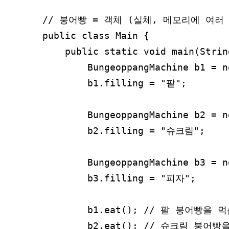
// 붕어빵 = 객체 (실체, 메모리에 여러 
public class Main {

    public static void main(Strin
        BungeoppangMachine b1 = 
        b1.filling = "팥";

        BungeoppangMachine b2 = 
        b2.filling = "슈크림";

        BungeoppangMachine b3 = 
        b3.filling = "피자";

        b1.eat(); // 팥 붕어빵을 
        b2.eat(); // 슈크림 붕어