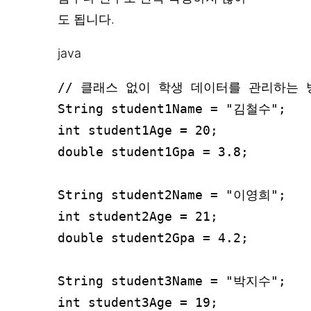
도 됩니다.
java
// 클래스 없이 학생 데이터를 관리하는 방
String student1Name = "김철수";

int student1Age = 20;

double student1Gpa = 3.8;

String student2Name = "이영희";

int student2Age = 21;

double student2Gpa = 4.2;

String student3Name = "박지수";

int student3Age = 19;
