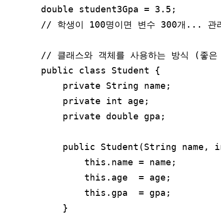
double student3Gpa = 3.5;

// 학생이 100명이면 변수 300개... 관
// 클래스와 객체를 사용하는 방식 (좋은 
public class Student {

    private String name;

    private int age;

    private double gpa;

    public Student(String name, i
        this.name = name;

        this.age  = age;

        this.gpa  = gpa;

    }
