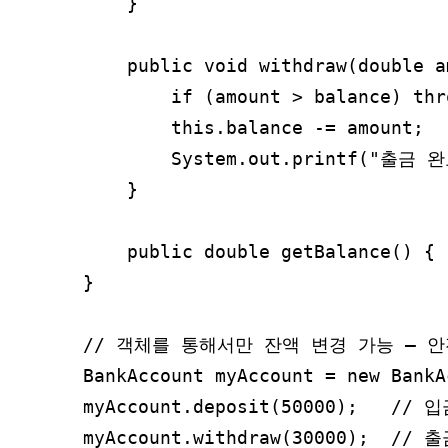
    }

    public void withdraw(double a
        if (amount > balance) th
        this.balance -= amount;

        System.out.printf("출금 완
    }

    public double getBalance() { 
}

// 객체를 통해서만 잔액 변경 가능 – 안
BankAccount myAccount = new BankA
myAccount.deposit(50000);   // 
myAccount.withdraw(30000);  // 