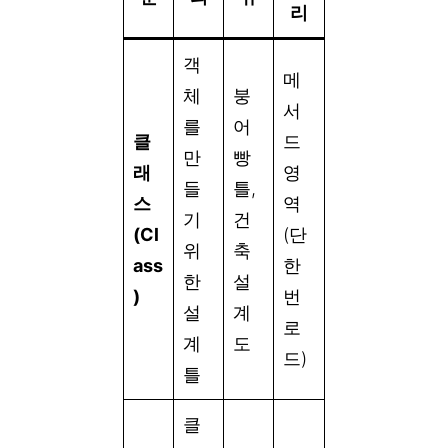
리
객
메
체
붕
서
를
어
클
드
만
빵
래
영
들
틀,
스
역
기
건
(Cl
(단
위
축
ass
한
한
설
)
번
설
계
로
계
도
드)
틀
클