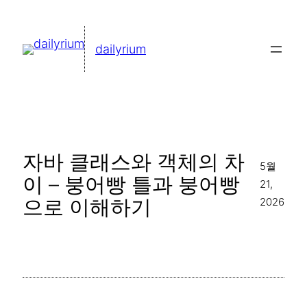
콘
텐
dailyrium
츠
로
바
로
가
자바 클래스와 객체의 차
기
5월
이 – 붕어빵 틀과 붕어빵
21,
으로 이해하기
2026