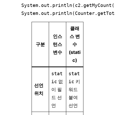
System.out.println(c2.getMyCoun
클래
인스
스 변
구분
턴스
수
변수
(stati
c)
stat
stat
ic
없
ic
키
선언
이 필
워드
위치
드 선
붙여
언
선언