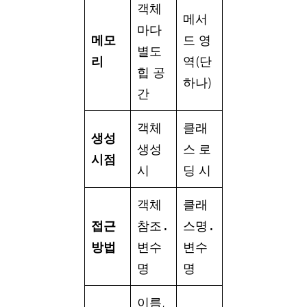
객체
메서
마다
메모
드 영
별도
리
역(단
힙 공
하나)
간
객체
클래
생성
생성
스 로
시점
시
딩 시
객체
클래
접근
참조.
스명.
방법
변수
변수
명
명
이름,