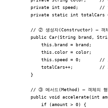
    private int speed;        /
    private static int totalC
    // ② 생성자(Constructor) –
    public Car(String brand, Stri
        this.brand = brand;

        this.color = color;

        this.speed = 0;       /
        totalCars++;        
    }

    // ③ 메서드(Method) – 객체의 
    public void accelerate(int amo
        if (amount > 0) {
