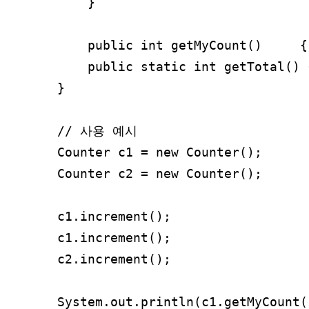
    }

    public int getMyCount()     {
    public static int getTotal() 
}

// 사용 예시

Counter c1 = new Counter();

Counter c2 = new Counter();

c1.increment();

c1.increment();

c2.increment();

System.out.println(c1.getMyCoun