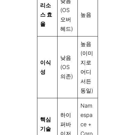
낮음
리소
(OS
스 효
높음
오버
율
헤드)
높음
(이미
낮음
이식
지로
(OS
성
어디
의존)
서든
동일)
Nam
하이
espa
핵심
퍼바
ce +
기술
이저
Cgro