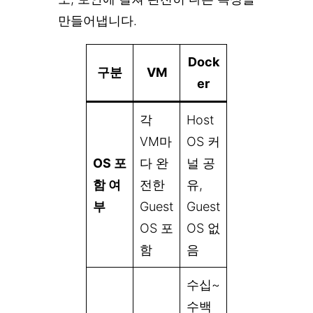
만들어냅니다.
Dock
구분
VM
er
각
Host
VM마
OS 커
OS 포
다 완
널 공
함 여
전한
유,
부
Guest
Guest
OS 포
OS 없
함
음
수십~
수백