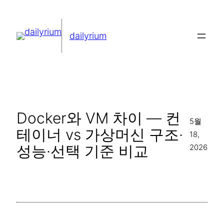
콘
텐
dailyrium
츠
로
바
로
가
Docker와 VM 차이 — 컨
기
5월
테이너 vs 가상머신 구조·
18,
성능·선택 기준 비교
2026