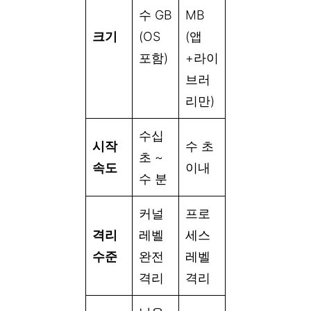
수 GB
MB
크기
(OS
(앱
포함)
+라이
브러
리만)
수십
시작
수 초
초 ~
속도
이내
수 분
커널
프로
격리
레벨
세스
수준
완전
레벨
격리
격리