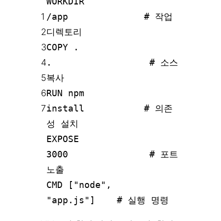
WORKDIR
1
/app # 작업
2
디렉토리
3
COPY .
4
. # 소스
5
복사
6
RUN npm
7
install # 의존
성 설치
EXPOSE
3000 # 포트
노출
CMD ["node",
"app.js"] # 실행 명령