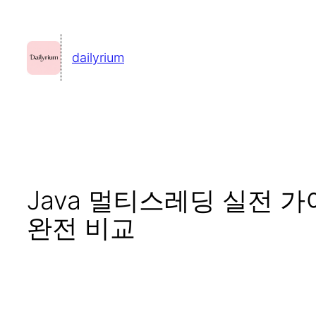
콘
텐
dailyrium
츠
로
바
로
가
기
Java 멀티스레딩 실전 가이드 – 
완전 비교