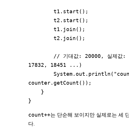
        t1.start();

        t2.start();

        t1.join();

        t2.join();

        // 기대값: 20000, 실제값: 매 실행마다 다름 (예: 
17832, 18451 ...)

        System.out.println("count = " + 
counter.getCount());

    }

}
count++
는 단순해 보이지만 실제로는 세 
다.