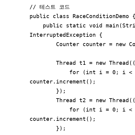
// 테스트 코드

public class RaceConditionDemo {
    public static void main(String[] args) throws 
InterruptedException {

        Counter counter = new Counter();

        Thread t1 = new Thread(() -> {

            for (int i = 0; i < 10000; i++) 
counter.increment();

        });

        Thread t2 = new Thread(() -> {

            for (int i = 0; i < 10000; i++) 
counter.increment();

        });
