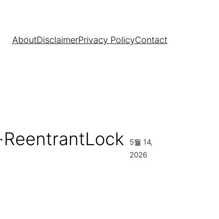
About
Disclaimer
Privacy Policy
Contact
ReentrantLock
5월 14,
2026