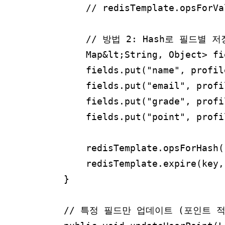
        // redisTemplate.opsForVa
        // 방법 2: Hash로 필드별 
        Map&lt;String, Object> fi
        fields.put("name", profil
        fields.put("email", profi
        fields.put("grade", profi
        fields.put("point", profi
        redisTemplate.opsForHash(
        redisTemplate.expire(key,
    }

    // 특정 필드만 업데이트 (포인트 