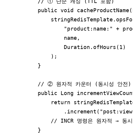
    // ① 단순 캐싱 (TTL 포함)

    public void cacheProductName(
        stringRedisTemplate.opsFo
            "product:name:" + prod
            name,

            Duration.ofHours(1)
        );

    }

    // ② 원자적 카운터 (동시성 안전)

    public Long incrementViewCoun
        return stringRedisTemplat
            .increment("post:view
        // INCR 명령은 원자적 → 동
    }
