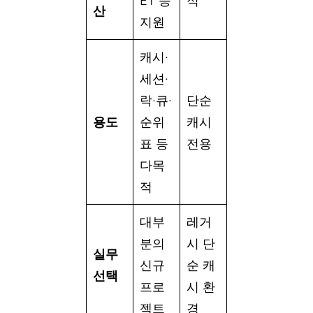
ET 등
적
산
지원
캐시·
세션·
락·큐·
단순
용도
순위
캐시
표 등
전용
다목
적
대부
레거
분의
시 단
실무
신규
순 캐
선택
프로
시 환
젝트
경