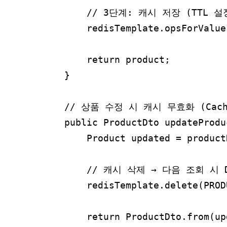
        // 3단계: 캐시 저장 (TTL 설정
        redisTemplate.opsForValue
        return product;

    }

    // 상품 수정 시 캐시 무효화 (Cache 
    public ProductDto updateProdu
        Product updated = produ
        // 캐시 삭제 → 다음 조회 시
        redisTemplate.delete(PROD
        return ProductDto.from(upd