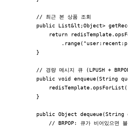
    // 최근 본 상품 조회

    public List&lt;Object> getRec
        return redisTemplate.opsF
            .range("user:recent:p
    }

    // 경량 메시지 큐 (LPUSH + BRPO
    public void enqueue(String qu
        redisTemplate.opsForList(
    }

    public Object dequeue(String 
        // BRPOP: 큐가 비어있으면 