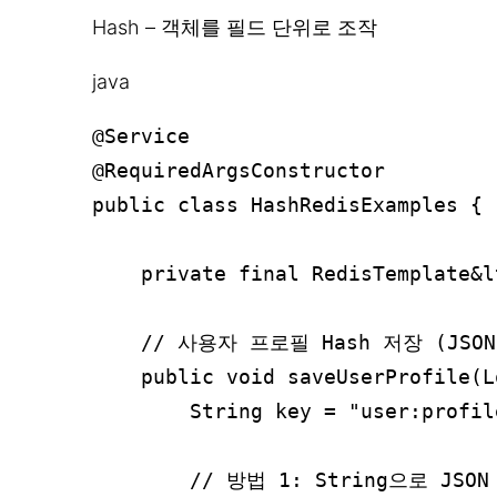
Hash – 객체를 필드 단위로 조작
java
@Service

@RequiredArgsConstructor

public class HashRedisExamples {

    private final RedisTemplate&l
    // 사용자 프로필 Hash 저장 (JSON
    public void saveUserProfile(L
        String key = "user:profil
        // 방법 1: String으로 