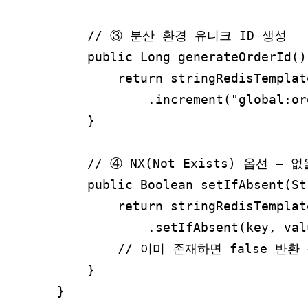
    // ③ 분산 환경 유니크 ID 생성

    public Long generateOrderId() 
        return stringRedisTemplat
            .increment("global:or
    }

    // ④ NX(Not Exists) 옵션 –
    public Boolean setIfAbsent(St
        return stringRedisTemplat
            .setIfAbsent(key, val
        // 이미 존재하면 false 반
    }
