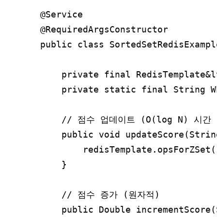
@Service

@RequiredArgsConstructor

public class SortedSetRedisExample
    private final RedisTemplate&l
    private static final String W
    // 점수 업데이트 (O(log N) 시간 
    public void updateScore(Strin
        redisTemplate.opsForZSet(
    }

    // 점수 증가 (원자적)

    public Double incrementScore(