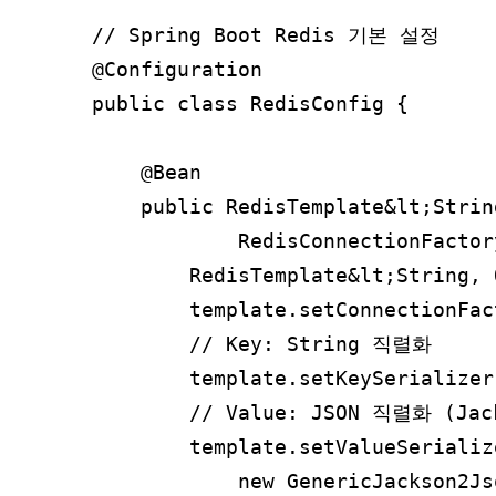
// Spring Boot Redis 기본 설정

@Configuration

public class RedisConfig {

    @Bean

    public RedisTemplate&lt;Strin
            RedisConnectionFactor
        RedisTemplate&lt;String, 
        template.setConnectionFac
        // Key: String 직렬화

        template.setKeySerializer
        // Value: JSON 직렬화 (Jack
        template.setValueSerialize
            new GenericJackson2Js