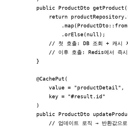
    public ProductDto getProduct(
        return productRepository.
            .map(ProductDto::from)
            .orElse(null);

        // 첫 호출: DB 조회 + 캐시 
        // 이후 호출: Redis에서 
    }

    @CachePut(

        value = "productDetail",

        key = "#result.id"     
    )

    public ProductDto updateProdu
        // 업데이트 로직 → 반환값으로