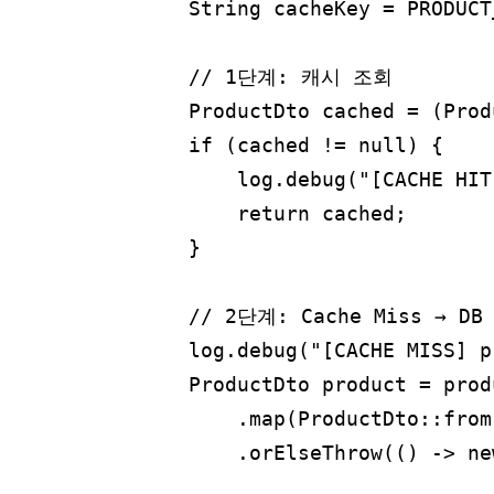
        String cacheKey = PRODUCT
        // 1단계: 캐시 조회

        ProductDto cached = (Prod
        if (cached != null) {

            log.debug("[CACHE HIT
            return cached;

        }

        // 2단계: Cache Miss → DB
        log.debug("[CACHE MISS] p
        ProductDto product = prod
            .map(ProductDto::from)
            .orElseThrow(() -> ne