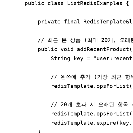
public class ListRedisExamples {

    private final RedisTemplate&l
    // 최근 본 상품 (최대 20개, 오래
    public void addRecentProduct(
        String key = "user:recent
        // 왼쪽에 추가 (가장 최근 항
        redisTemplate.opsForList(
        // 20개 초과 시 오래된 항목 
        redisTemplate.opsForList(
        redisTemplate.expire(key,
    }
