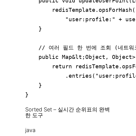
    public void updateUserPoint(L
        redisTemplate.opsForHash()
            "user:profile:" + use
    }

    // 여러 필드 한 번에 조회 (네트워
    public Map&lt;Object, Object>
        return redisTemplate.opsF
            .entries("user:profil
    }

Sorted Set – 실시간 순위표의 완벽
한 도구
java