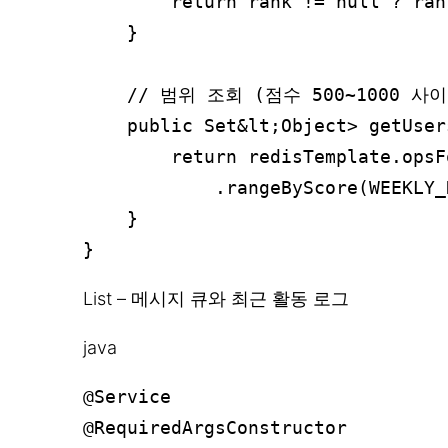
        return rank != null ? ra
    }

    // 범위 조회 (점수 500~1000 사이
    public Set&lt;Object> getUser
        return redisTemplate.opsF
            .rangeByScore(WEEKLY_
    }

List – 메시지 큐와 최근 활동 로그
java
@Service

@RequiredArgsConstructor
