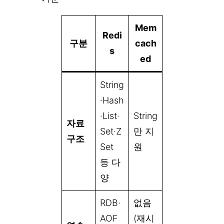
Mem
Redi
구분
cach
s
ed
String
·Hash
·List·
String
자료
Set·Z
만 지
구조
Set
원
등 다
양
RDB·
없음
AOF
(재시