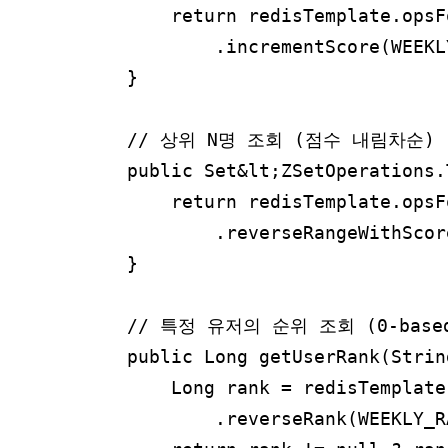
        return redisTemplate.opsF
            .incrementScore(WEEKL
    }

    // 상위 N명 조회 (점수 내림차순)

    public Set&lt;ZSetOperations.
        return redisTemplate.opsF
            .reverseRangeWithScor
    }

    // 특정 유저의 순위 조회 (0-based 
    public Long getUserRank(Strin
        Long rank = redisTemplate
            .reverseRank(WEEKLY_R