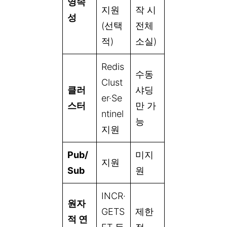
영속
지원
작 시
성
(선택
전체
적)
소실)
Redis
수동
Clust
클러
샤딩
er·Se
스터
만 가
ntinel
능
지원
Pub/
미지
지원
Sub
원
INCR·
원자
GETS
제한
적 연