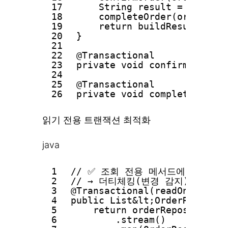
17
String result = exter
18
completeOrder(orderId
19
return buildResult(orde
20
}
21
22
@Transactional
23
private void confirmOrder(L
24
25
@Transactional
26
private void completeOrder(
읽기 전용 트랜잭션 최적화
java
1
// ✅ 조회 전용 메서드에 readOnl
2
// → 더티체킹(변경 감지) 비활성
3
@Transactional(readOnly = tr
4
public List&lt;OrderResponse
5
return orderRepository.s
6
.stream()