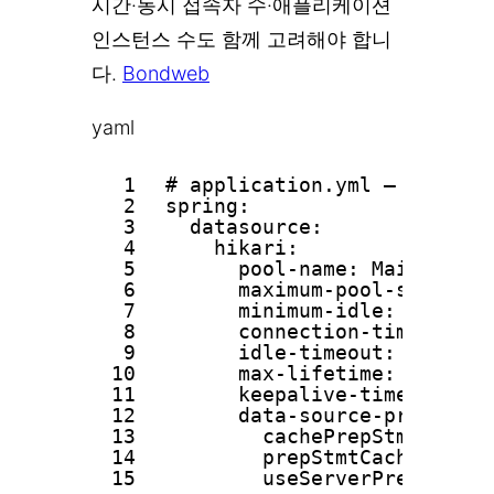
시간·동시 접속자 수·애플리케이션
인스턴스 수도 함께 고려해야 합니
다.
Bondweb
yaml
1
# application.yml — Hikar
2
spring:
3
datasource:
4
hikari:
5
pool-name: MainPool
6
maximum-pool-size: 
7
minimum-idle: 20  
8
connection-timeout
9
idle-timeout: 300000
10
max-lifetime: 180000
11
keepalive-time: 120
12
data-source-propertie
13
cachePrepStmts: tru
14
prepStmtCacheSize: 
15
useServerPrepStmts: