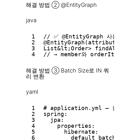
해결 방법 ② @EntityGraph
java
1
// ✅ @EntityGraph 사용 —
2
@EntityGraph(attributePaths 
3
List&lt;Order> findAll();
4
// → member와 orderItems를 
해결 방법 ③ Batch Size로 IN 쿼
리 변환
yaml
1
# application.yml — 컬렉션
2
spring:
3
jpa:
4
properties:
5
hibernate:
6
default_batch_fetc