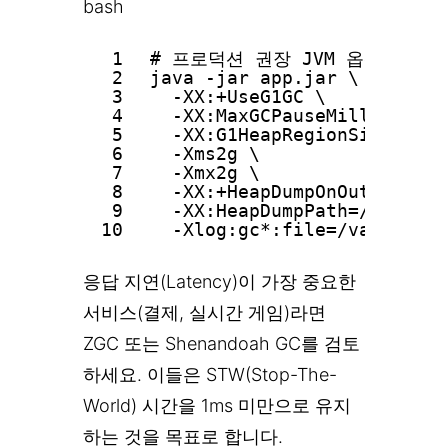
bash
1
# 프로덕션 권장 JVM 옵션 (Java 
2
java -jar app.jar \
3
-XX:+UseG1GC \
4
-XX:MaxGCPauseMillis=10
5
-XX:G1HeapRegionSize=16m 
6
-Xms2g \              
7
-Xmx2g \
8
-XX:+HeapDumpOnOutOfMemor
9
-XX:HeapDumpPath=/var/log
10
-Xlog:gc*:file=/var/log/g
응답 지연(Latency)이 가장 중요한
서비스(결제, 실시간 게임)라면
ZGC 또는 Shenandoah GC를 검토
하세요. 이들은 STW(Stop-The-
World) 시간을 1ms 미만으로 유지
하는 것을 목표로 합니다.