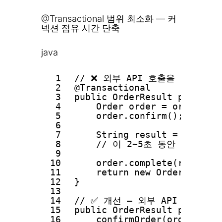
@Transactional 범위 최소화 — 커
넥션 점유 시간 단축
java
1
// ❌ 외부 API 호출을 트랜잭션
2
@Transactional
3
public OrderResult processO
4
Order order = orderRepo
5
order.confirm();      
6
7
String result = exter
8
// 이 2~5초 동안 DB 커
9
10
order.complete(result);
11
return new OrderResult(
12
}
13
14
// ✅ 개선 — 외부 API 호출을
15
public OrderResult processO
16
confirmOrder(orderId)