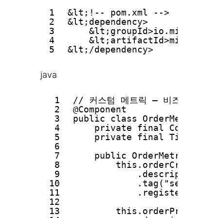
1
&lt;!-- pom.xml -->
2
&lt;dependency>
3
&lt;groupId>io.micromete
4
&lt;artifactId>micromete
5
&lt;/dependency>
java
1
// 커스텀 메트릭 — 비즈니스 지
2
@Component
3
public class OrderMetrics {
4
private final Counter o
5
private final Timer ord
6
7
public OrderMetrics(Met
8
this.orderCreatedCo
9
.description(
10
.tag("service",
11
.register(regis
12
13
this.orderProcessin