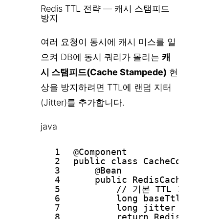
Redis TTL 전략 — 캐시 스탬피드
방지
여러 요청이 동시에 캐시 미스를 일
으켜 DB에 동시 쿼리가 몰리는
캐
시 스탬피드(Cache Stampede)
현
상을 방지하려면 TTL에 랜덤 지터
(Jitter)를 추가합니다.
java
1
@Component
2
public class CacheConfig {
3
@Bean
4
public RedisCacheConfig
5
// 기본 TTL 1시간 ±
6
long baseTtl = 3600
7
long jitter = (long
8
return RedisCacheCo