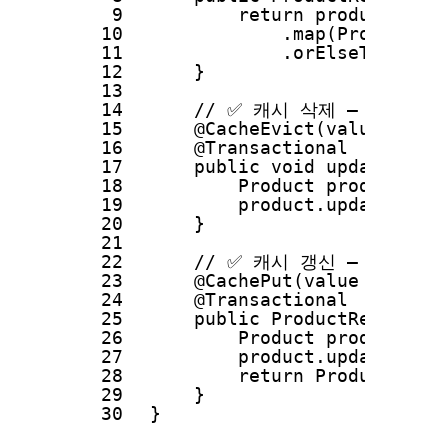
9
return productRepos
10
.map(ProductRes
11
.orElseThrow(()
12
}
13
14
// ✅ 캐시 삭제 — 상품 수
15
@CacheEvict(value = "pr
16
@Transactional
17
public void updateProdu
18
Product product = p
19
product.update(requ
20
}
21
22
// ✅ 캐시 갱신 — 수정 
23
@CachePut(value = "prod
24
@Transactional
25
public ProductResponse 
26
Product product = p
27
product.update(req.
28
return ProductRespo
29
}
30
}