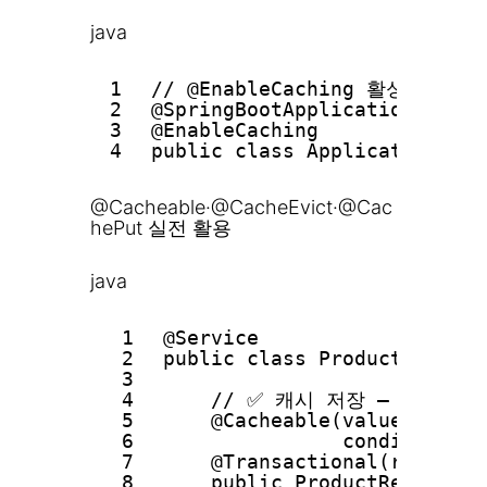
java
1
// @EnableCaching 활성화
2
@SpringBootApplication
3
@EnableCaching
4
public class Application { .
@Cacheable·@CacheEvict·@Cac
hePut 실전 활용
java
1
@Service
2
public class ProductService
3
4
// ✅ 캐시 저장 — 같은 i
5
@Cacheable(value = "pro
6
condition = 
7
@Transactional(readOnly
8
public ProductResponse 