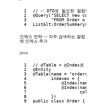
1
// ✅ DTO로 필요한 컬럼만 조회
2
@Query("SELECT new com.examp
3
"FROM Order o JOIN o.
4
List&lt;OrderSummary> findOr
인덱스 전략 — 자주 검색하는 컬럼
에 인덱스 추가
java
1
// @Table + @Index로 DDL
2
@Entity
3
@Table(name = "orders",
4
indexes = {
5
@Index(name = "id
6
@Index(name = "id
7
columnList
8
})
9
public class Order { ... }