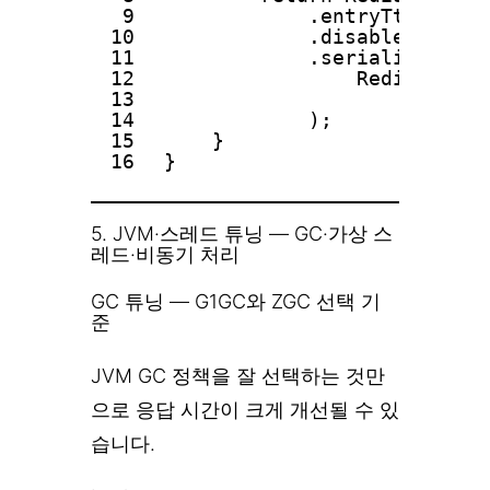
9
.entryTtl(Durat
10
.disableCaching
11
.serializeValue
12
RedisSerial
13
.fromSe
14
);
15
}
16
}
5. JVM·스레드 튜닝 — GC·가상 스
레드·비동기 처리
GC 튜닝 — G1GC와 ZGC 선택 기
준
JVM GC 정책을 잘 선택하는 것만
으로 응답 시간이 크게 개선될 수 있
습니다.