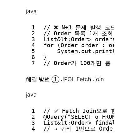
java
1
// ❌ N+1 문제 발생 코드
2
// Order 목록 1개 조회 + 각 O
3
List&lt;Order> orders = ord
4
for (Order order : orders) {
5
System.out.println(ord
6
}
7
// Order가 100개면 총 101번 
해결 방법 ① JPQL Fetch Join
java
1
// ✅ Fetch Join으로 한 번에 
2
@Query("SELECT o FROM Order 
3
List&lt;Order> findAllWithMe
4
// → 쿼리 1번으로 Order + Me