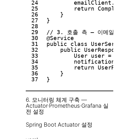
24
emailClient.send(em
25
return CompletableF
26
}
27
}
28
29
// 3. 호출 측 — 이메일 발송
30
@Service
31
public class UserService {
32
public UserResponse reg
33
User user = userRep
34
notificationServic
35
return UserRespons
36
}
37
}
6. 모니터링 체계 구축 —
Actuator·Prometheus·Grafana 실
전 설정
Spring Boot Actuator 설정