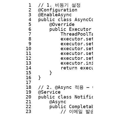
1
// 1. 비동기 설정
2
@Configuration
3
@EnableAsync
4
public class AsyncConfig im
5
@Override
6
public Executor getAsyn
7
ThreadPoolTaskExecu
8
executor.setCorePoo
9
executor.setMaxPool
10
executor.setQueueCa
11
executor.setThreadN
12
executor.setRejecte
13
executor.initialize
14
return executor;
15
}
16
}
17
18
// 2. @Async 적용 — 이 메
19
@Service
20
public class NotificationSe
21
@Async
22
public CompletableFutur
23
// 이메일 발송 로직 (