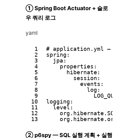
① Spring Boot Actuator + 슬로
우 쿼리 로그
yaml
1
# application.yml — 슬로우
2
spring:
3
jpa:
4
properties:
5
hibernate:
6
session:
7
events:
8
log:
9
LOG_QUERIES_
10
logging:
11
level:
12
org.hibernate.SQL: DEBU
13
org.hibernate.orm.jd
② p6spy — SQL 실행 계획 + 실행