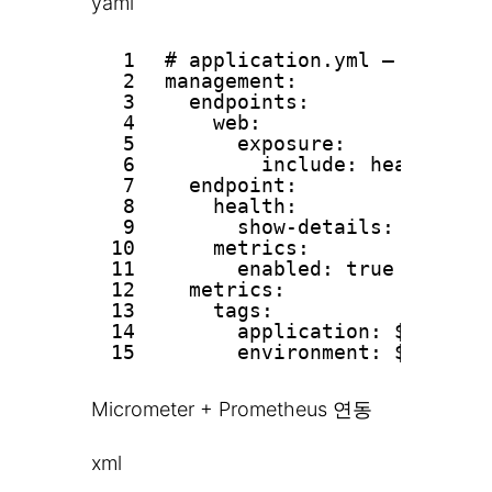
yaml
1
# application.yml — Act
2
management:
3
endpoints:
4
web:
5
exposure:
6
include: health, me
7
endpoint:
8
health:
9
show-details: when-au
10
metrics:
11
enabled: true
12
metrics:
13
tags:
14
application: ${spring
15
environment: ${spring
Micrometer + Prometheus 연동
xml