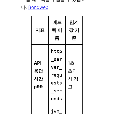
다.
Bondweb
메트
임계
지표
릭 이
값 기
름
준
http
_ser
API
1초
ver_
응답
초과
requ
시간
시 경
ests
p99
고
_sec
onds
jvm_