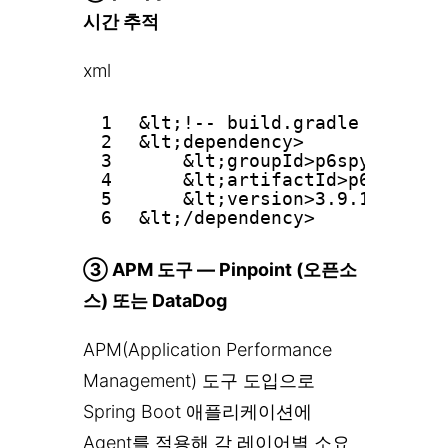
시간 추적
xml
1
&lt;!-- build.gradle 또는 pom
2
&lt;dependency>
3
&lt;groupId>p6spy&lt;/gr
4
&lt;artifactId>p6spy&lt;
5
&lt;version>3.9.1&lt;/ve
6
&lt;/dependency>
③ APM 도구 — Pinpoint (오픈소
스) 또는 DataDog
APM(Application Performance
Management) 도구 도입으로
Spring Boot 애플리케이션에
Agent를 적용해 각 레이어별 소요