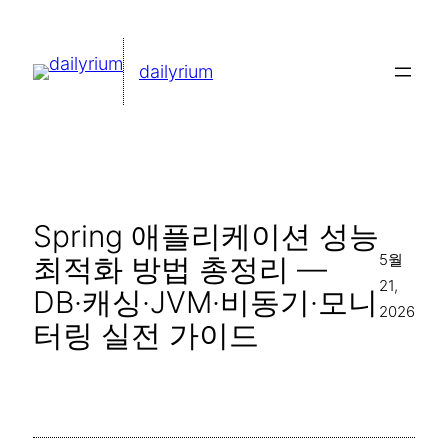
콘
텐
dailyrium
츠
로
바
로
가
Spring 애플리케이션 성능
기
5월
최적화 방법 총정리 —
21,
DB·캐싱·JVM·비동기·모니
2026
터링 실전 가이드