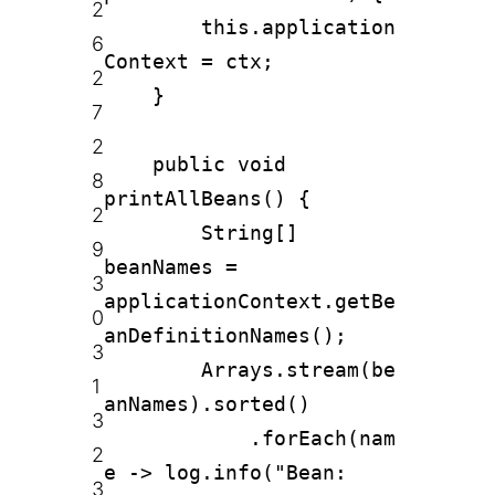
2
this.application
6
Context = ctx;
2
}
7
2
public void
8
printAllBeans() {
2
String[]
9
beanNames =
3
applicationContext.getBe
0
anDefinitionNames();
3
Arrays.stream(be
1
anNames).sorted()
3
.forEach(nam
2
e -> log.info("Bean:
3