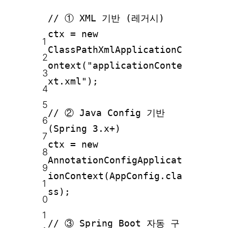
// ① XML 기반 (레거시)
ctx = new
1
ClassPathXmlApplicationC
2
ontext("applicationConte
3
xt.xml");
4
5
// ② Java Config 기반
6
(Spring 3.x+)
7
ctx = new
8
AnnotationConfigApplicat
9
ionContext(AppConfig.cla
1
ss);
0
1
// ③ Spring Boot 자동 구