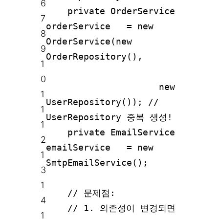
6
private OrderService
7
orderService = new
8
OrderService(new
9
OrderRepository(),
1
0
new
1
UserRepository()); //
1
UserRepository 중복 생성!
1
private EmailService
2
emailService = new
1
SmtpEmailService();
3
1
// 문제점:
4
// 1. 의존성이 변경되면
1