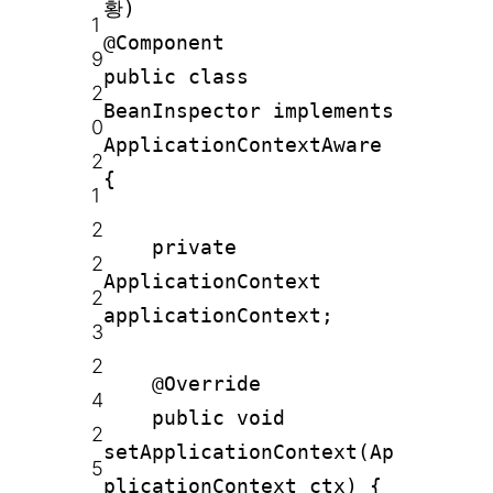
황)
1
@Component
9
public class
2
BeanInspector implements
0
ApplicationContextAware
2
{
1
2
private
2
ApplicationContext
2
applicationContext;
3
2
@Override
4
public void
2
setApplicationContext(Ap
5
plicationContext ctx) {