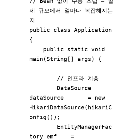
// Bean 없이 수동 조립 – 실
제 규모에서 얼마나 복잡해지는
지
public class Application
{
public static void
main(String[] args) {
// 인프라 계층
DataSource
dataSource = new
HikariDataSource(hikariC
onfig());
EntityManagerFac
tory emf =