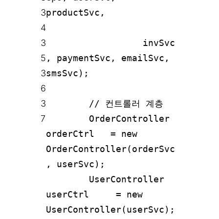
3
productSvc,
4
3
invSvc
5
, paymentSvc, emailSvc,
3
smsSvc);
6
3
// 컨트롤러 계층
7
OrderController
orderCtrl = new
OrderController(orderSvc
, userSvc);
UserController
userCtrl = new
UserController(userSvc);