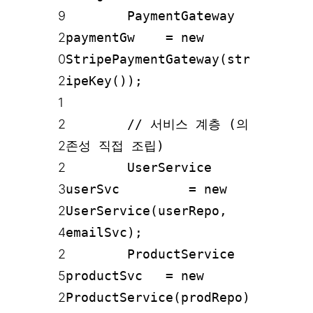
9
PaymentGateway
2
paymentGw = new
0
StripePaymentGateway(str
2
ipeKey());
1
2
// 서비스 계층 (의
2
존성 직접 조립)
2
UserService
3
userSvc = new
2
UserService(userRepo,
4
emailSvc);
2
ProductService
5
productSvc = new
2
ProductService(prodRepo)