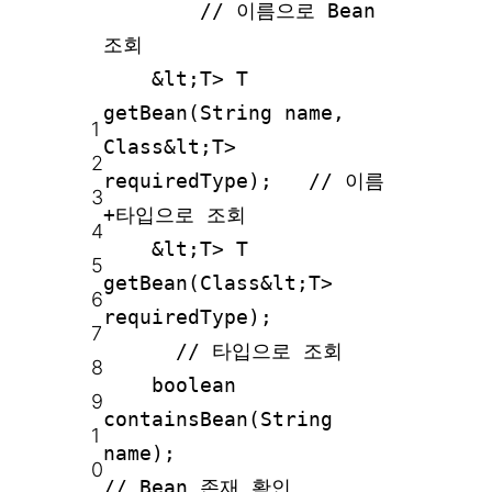
// 이름으로 Bean
조회
&lt;T> T
getBean(String name,
1
Class&lt;T>
2
requiredType); // 이름
3
+타입으로 조회
4
&lt;T> T
5
getBean(Class&lt;T>
6
requiredType);
7
// 타입으로 조회
8
boolean
9
containsBean(String
1
name);
0
// Bean 존재 확인