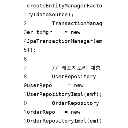
createEntityManagerFacto
1
ry(dataSource);
2
TransactionManag
3
er txMgr = new
4
JpaTransactionManager(em
5
f);
6
7
// 레포지토리 계층
8
UserRepository
9
userRepo = new
1
UserRepositoryImpl(emf);
0
OrderRepository
1
orderRepo = new
1
OrderRepositoryImpl(emf)