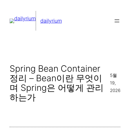
콘
텐
dailyrium
츠
로
바
로
가
Spring Bean Container
기
5월
정리 – Bean이란 무엇이
19,
며 Spring은 어떻게 관리
2026
하는가