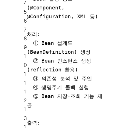
4
(@Component,
5
@Configuration, XML 등)
6
7
처리:
8
① Bean 설계도
9
(BeanDefinition) 생성
1
② Bean 인스턴스 생성
0
(reflection 활용)
1
③ 의존성 분석 및 주입
1
④ 생명주기 콜백 실행
1
⑤ Bean 저장·조회 기능 제
2
공
1
3
출력:
1