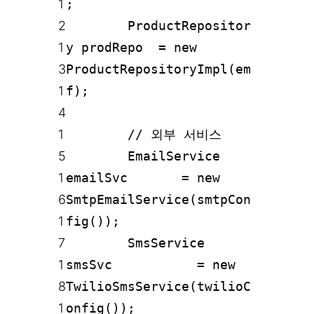
1
;
2
ProductRepositor
1
y prodRepo = new
3
ProductRepositoryImpl(em
1
f);
4
1
// 외부 서비스
5
EmailService
1
emailSvc = new
6
SmtpEmailService(smtpCon
1
fig());
7
SmsService
1
smsSvc = new
8
TwilioSmsService(twilioC
1
onfig());