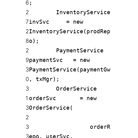
6
;
2
InventoryService
7
invSvc = new
2
InventoryService(prodRep
8
o);
2
PaymentService
9
paymentSvc = new
3
PaymentService(paymentGw
0
, txMgr);
3
OrderService
1
orderSvc = new
3
OrderService(
2
3
orderR
3
epo, userSvc,