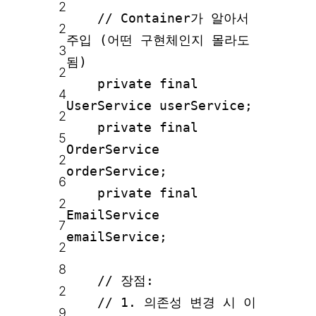
2
// Container가 알아서
2
주입 (어떤 구현체인지 몰라도
3
됨)
2
private final
4
UserService userService;
2
private final
5
OrderService
2
orderService;
6
private final
2
EmailService
7
emailService;
2
8
// 장점:
2
// 1. 의존성 변경 시 이
9